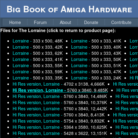
Big Book of Amiga Hardware
Home
Forum
About
Donate
Contribute
Files for
The Lorraine (click to return to product page):
Lorraine -
333 x 500, 48K
Lorraine -
500 x 333, 41K
Lorr
Lorraine -
500 x 333, 42K
Lorraine -
500 x 333, 40K
Lorr
Lorraine -
500 x 333, 62K
Lorraine -
500 x 333, 43K
Lorr
Lorraine -
500 x 333, 41K
Lorraine -
500 x 333, 50K
Lorr
Lorraine -
500 x 333, 55K
Lorraine -
500 x 333, 51K
Lorr
Lorraine -
500 x 333, 59K
Lorraine -
500 x 333, 47K
Lorr
Lorraine -
500 x 333, 35K
Lorraine -
500 x 333, 24K
Hi R
Hi Res version, Lorraine -
4702 x 3138, 4,666K
Hi Res versi
Hi Res version, Lorraine -
5760 x 3840, 9,485K
Hi Res ver
Hi Res version, Lorraine -
5760 x 3840, 14,486K
Hi Res vers
Hi Res version, Lorraine -
5760 x 3840, 10,376K
Hi Res vers
Hi Res version, Lorraine -
5760 x 3840, 12,442K
Hi Res vers
Hi Res version, Lorraine -
5760 x 3840, 8,413K
Hi Res versi
Hi Res version, Lorraine -
5754 x 3840, 9,832K
Hi Res versi
Hi Res version, Lorraine -
5364 x 3580, 10,625K
Hi Res vers
Hi Res version, Lorraine -
5428 x 3622, 13,151K
Hi Res vers