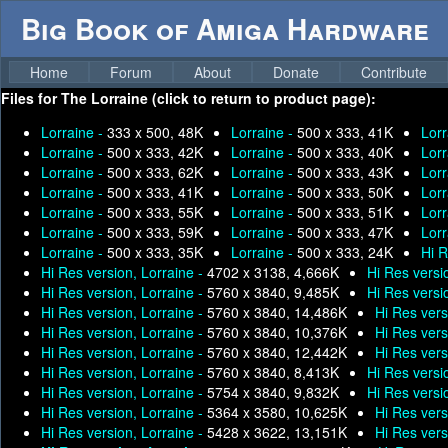
Big Book of Amiga Hardware
Home
Forum
About
Donate
Contribute
Files for
The Lorraine (click to return to product page):
Lorraine -
333 x 500, 48K
Lorraine -
500 x 333, 41K
Lorr
Lorraine -
500 x 333, 42K
Lorraine -
500 x 333, 40K
Lorr
Lorraine -
500 x 333, 62K
Lorraine -
500 x 333, 43K
Lorr
Lorraine -
500 x 333, 41K
Lorraine -
500 x 333, 50K
Lorr
Lorraine -
500 x 333, 55K
Lorraine -
500 x 333, 51K
Lorr
Lorraine -
500 x 333, 59K
Lorraine -
500 x 333, 47K
Lorr
Lorraine -
500 x 333, 35K
Lorraine -
500 x 333, 24K
Hi R
Hi Res version, Lorraine -
4702 x 3138, 4,666K
Hi Res versi
Hi Res version, Lorraine -
5760 x 3840, 9,485K
Hi Res versi
Hi Res version, Lorraine -
5760 x 3840, 14,486K
Hi Res vers
Hi Res version, Lorraine -
5760 x 3840, 10,376K
Hi Res vers
Hi Res version, Lorraine -
5760 x 3840, 12,442K
Hi Res vers
Hi Res version, Lorraine -
5760 x 3840, 8,413K
Hi Res versi
Hi Res version, Lorraine -
5754 x 3840, 9,832K
Hi Res versi
Hi Res version, Lorraine -
5364 x 3580, 10,625K
Hi Res vers
Hi Res version, Lorraine -
5428 x 3622, 13,151K
Hi Res vers