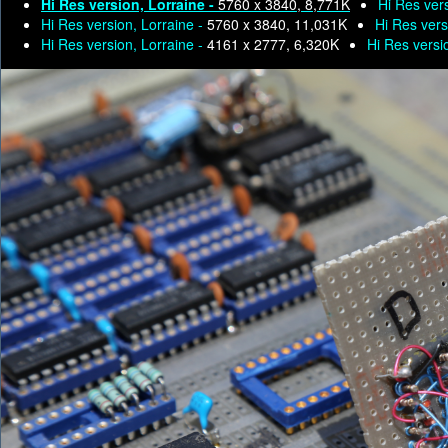
Hi Res version, Lorraine -
5760 x 3840, 8,771K
Hi Res ver
Hi Res version, Lorraine -
5760 x 3840, 11,031K
Hi Res vers
Hi Res version, Lorraine -
4161 x 2777, 6,320K
Hi Res versi