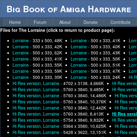
Big Book of Amiga Hardware
Home
Forum
About
Donate
Contribute
Files for
The Lorraine (click to return to product page):
Lorraine -
333 x 500, 48K
Lorraine -
500 x 333, 41K
Lorr
Lorraine -
500 x 333, 42K
Lorraine -
500 x 333, 40K
Lorr
Lorraine -
500 x 333, 62K
Lorraine -
500 x 333, 43K
Lorr
Lorraine -
500 x 333, 41K
Lorraine -
500 x 333, 50K
Lorr
Lorraine -
500 x 333, 55K
Lorraine -
500 x 333, 51K
Lorr
Lorraine -
500 x 333, 59K
Lorraine -
500 x 333, 47K
Lorr
Lorraine -
500 x 333, 35K
Lorraine -
500 x 333, 24K
Hi R
Hi Res version, Lorraine -
4702 x 3138, 4,666K
Hi Res versi
Hi Res version, Lorraine -
5760 x 3840, 9,485K
Hi Res versi
Hi Res version, Lorraine -
5760 x 3840, 14,486K
Hi Res vers
Hi Res version, Lorraine -
5760 x 3840, 10,376K
Hi Res vers
Hi Res version, Lorraine -
5760 x 3840, 12,442K
Hi Res vers
Hi Res version, Lorraine -
5760 x 3840, 8,413K
Hi Res vers
Hi Res version, Lorraine -
5754 x 3840, 9,832K
Hi Res versi
Hi Res version, Lorraine -
5364 x 3580, 10,625K
Hi Res vers
Hi Res version, Lorraine -
5428 x 3622, 13,151K
Hi Res vers